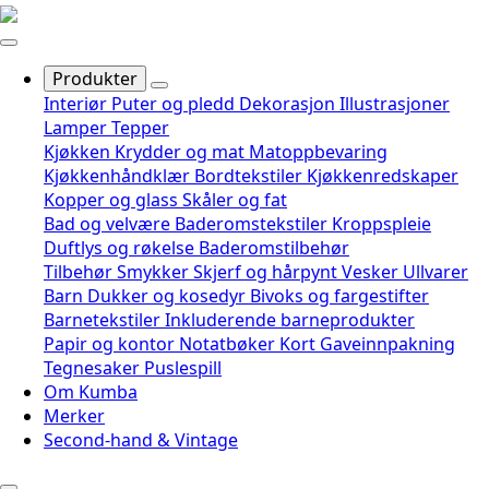
Produkter
Interiør
Puter og pledd
Dekorasjon
Illustrasjoner
Lamper
Tepper
Kjøkken
Krydder og mat
Matoppbevaring
Kjøkkenhåndklær
Bordtekstiler
Kjøkkenredskaper
Kopper og glass
Skåler og fat
Bad og velvære
Baderomstekstiler
Kroppspleie
Duftlys og røkelse
Baderomstilbehør
Tilbehør
Smykker
Skjerf og hårpynt
Vesker
Ullvarer
Barn
Dukker og kosedyr
Bivoks og fargestifter
Barnetekstiler
Inkluderende barneprodukter
Papir og kontor
Notatbøker
Kort
Gaveinnpakning
Tegnesaker
Puslespill
Om Kumba
Merker
Second-hand & Vintage