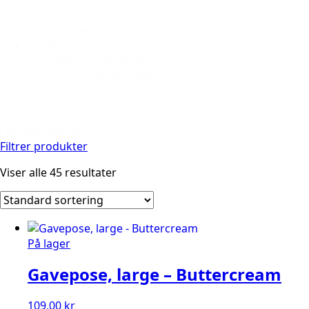
Tilbehør
(4)
Vesker
(4)
Bad & velvære
(3)
Baderomstilbehør
(3)
Toalettmapper
(3)
Nullstill alle filtre
Filtrer produkter
Viser alle 45 resultater
På lager
Gavepose, large – Buttercream
109,00
kr