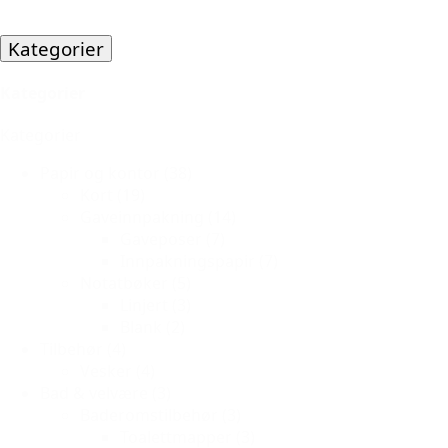
Kategorier
Kategorier
Kategorier
Papir og kontor
(38)
Kort
(19)
Gaveinnpakning
(14)
Gaveposer
(7)
Innpakningspapir
(7)
Notatbøker
(5)
Linjert
(3)
Blank
(2)
Tilbehør
(4)
Vesker
(4)
Bad & velvære
(3)
Baderomstilbehør
(3)
Toalettmapper
(3)