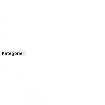
Søk
Search content
Pris
Pris
Nullstill
Kategorier
Kategorier-
mobil
Papir og kontor
(38)
Kort
(19)
Gaveinnpakning
(14)
Gaveposer
(7)
Innpakningspapir
(7)
Notatbøker
(5)