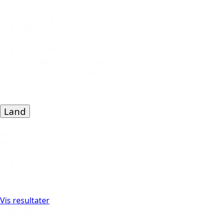
Linjert
(3)
Blank
(2)
Tilbehør
(4)
Vesker
(4)
Bad & velvære
(3)
Baderomstilbehør
(3)
Toalettmapper
(3)
Land
Land
Mobil
India
(21)
Vis resultater
Nullstill alle filtre