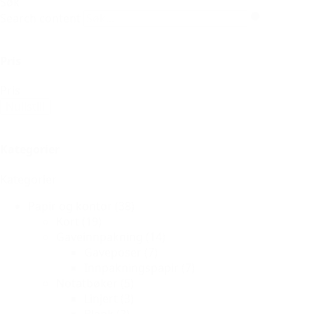
Søk
Search content
Pris
Pris
Nullstill
Kategorier
Kategorier
Papir og kontor
(38)
Kort
(19)
Gaveinnpakning
(14)
Gaveposer
(7)
Innpakningspapir
(7)
Notatbøker
(5)
Linjert
(3)
Blank
(2)