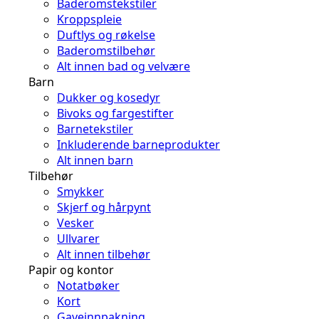
Baderomstekstiler
Kroppspleie
Duftlys og røkelse
Baderomstilbehør
Alt innen bad og velvære
Barn
Dukker og kosedyr
Bivoks og fargestifter
Barnetekstiler
Inkluderende barneprodukter
Alt innen barn
Tilbehør
Smykker
Skjerf og hårpynt
Vesker
Ullvarer
Alt innen tilbehør
Papir og kontor
Notatbøker
Kort
Gaveinnpakning