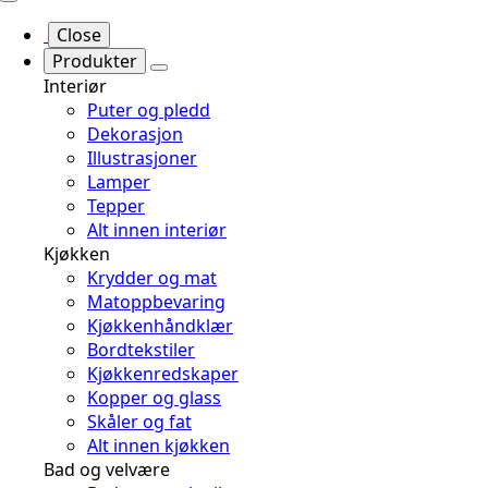
Close
Produkter
Interiør
Puter og pledd
Dekorasjon
Illustrasjoner
Lamper
Tepper
Alt innen interiør
Kjøkken
Krydder og mat
Matoppbevaring
Kjøkkenhåndklær
Bordtekstiler
Kjøkkenredskaper
Kopper og glass
Skåler og fat
Alt innen kjøkken
Bad og velvære