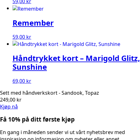
59,00
kr
Remember
59,00
kr
Håndtrykket kort – Marigold Glitz,
Sunshine
69,00
kr
Sett med håndverkskort - Sandook, Topaz
249,00
kr
Kjøp nå
Få 10% på ditt første kjøp
En gang i måneden sender vi ut vårt nyhetsbrev med
inspirasjon og informasjon om nyheter eller annet