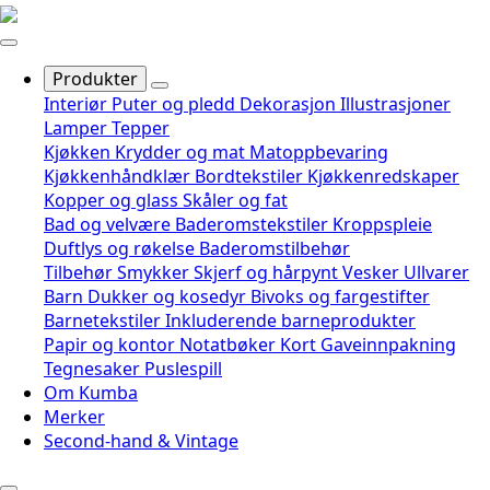
Produkter
Interiør
Puter og pledd
Dekorasjon
Illustrasjoner
Lamper
Tepper
Kjøkken
Krydder og mat
Matoppbevaring
Kjøkkenhåndklær
Bordtekstiler
Kjøkkenredskaper
Kopper og glass
Skåler og fat
Bad og velvære
Baderomstekstiler
Kroppspleie
Duftlys og røkelse
Baderomstilbehør
Tilbehør
Smykker
Skjerf og hårpynt
Vesker
Ullvarer
Barn
Dukker og kosedyr
Bivoks og fargestifter
Barnetekstiler
Inkluderende barneprodukter
Papir og kontor
Notatbøker
Kort
Gaveinnpakning
Tegnesaker
Puslespill
Om Kumba
Merker
Second-hand & Vintage