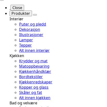
Close
Produkter
Interiør
Puter og pledd
Dekorasjon
Illustrasjoner
Lamper
Tepper
Alt innen interiør
Kjøkken
Krydder og mat
Matoppbevaring
Kjøkkenhåndklær
Bordtekstiler
Kjøkkenredskaper
Kopper og glass
Skåler og fat
Alt innen kjøkken
Bad og velvære