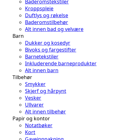
Baderomstekstiler
Kroppspleie
Duftlys og røkelse
Baderomstilbehør
Alt innen bad og velvære
Barn
Dukker og kosedyr
Bivoks og fargestifter
Barnetekstiler
Inkluderende barneprodukter
Alt innen barn
Tilbehør
Smykker
Skjerf og hårpynt
Vesker
Ullvarer
Alt innen tilbehør
Papir og kontor
Notatbøker
Kort
Gaveinnpakning