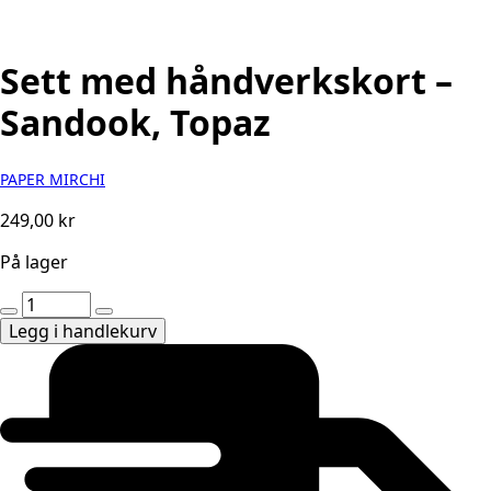
Sett med håndverkskort –
Sandook, Topaz
PAPER MIRCHI
249,00
kr
På lager
Sett
med
Legg i handlekurv
håndverkskort
-
Sandook,
Topaz
antall