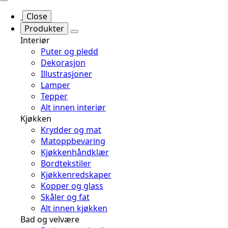
Close
Produkter
Interiør
Puter og pledd
Dekorasjon
Illustrasjoner
Lamper
Tepper
Alt innen interiør
Kjøkken
Krydder og mat
Matoppbevaring
Kjøkkenhåndklær
Bordtekstiler
Kjøkkenredskaper
Kopper og glass
Skåler og fat
Alt innen kjøkken
Bad og velvære