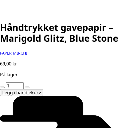
Håndtrykket gavepapir –
Marigold Glitz, Blue Stone
PAPER MIRCHI
69,00
kr
På lager
Håndtrykket
gavepapir
Legg i handlekurv
-
Marigold
Glitz,
Blue
Stone