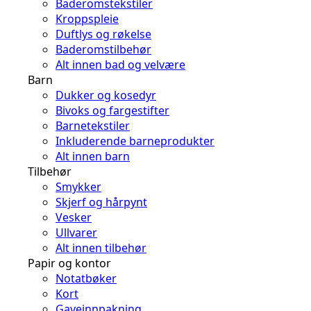
Baderomstekstiler
Kroppspleie
Duftlys og røkelse
Baderomstilbehør
Alt innen bad og velvære
Barn
Dukker og kosedyr
Bivoks og fargestifter
Barnetekstiler
Inkluderende barneprodukter
Alt innen barn
Tilbehør
Smykker
Skjerf og hårpynt
Vesker
Ullvarer
Alt innen tilbehør
Papir og kontor
Notatbøker
Kort
Gaveinnpakning