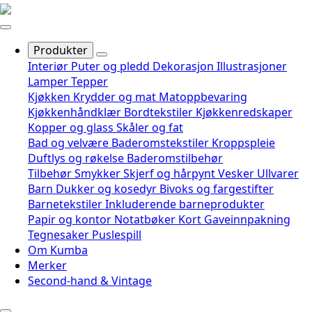
Produkter
Interiør
Puter og pledd
Dekorasjon
Illustrasjoner
Lamper
Tepper
Kjøkken
Krydder og mat
Matoppbevaring
Kjøkkenhåndklær
Bordtekstiler
Kjøkkenredskaper
Kopper og glass
Skåler og fat
Bad og velvære
Baderomstekstiler
Kroppspleie
Duftlys og røkelse
Baderomstilbehør
Tilbehør
Smykker
Skjerf og hårpynt
Vesker
Ullvarer
Barn
Dukker og kosedyr
Bivoks og fargestifter
Barnetekstiler
Inkluderende barneprodukter
Papir og kontor
Notatbøker
Kort
Gaveinnpakning
Tegnesaker
Puslespill
Om Kumba
Merker
Second-hand & Vintage