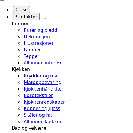
Close
Produkter
Interiør
Puter og pledd
Dekorasjon
Illustrasjoner
Lamper
Tepper
Alt innen interiør
Kjøkken
Krydder og mat
Matoppbevaring
Kjøkkenhåndklær
Bordtekstiler
Kjøkkenredskaper
Kopper og glass
Skåler og fat
Alt innen kjøkken
Bad og velvære