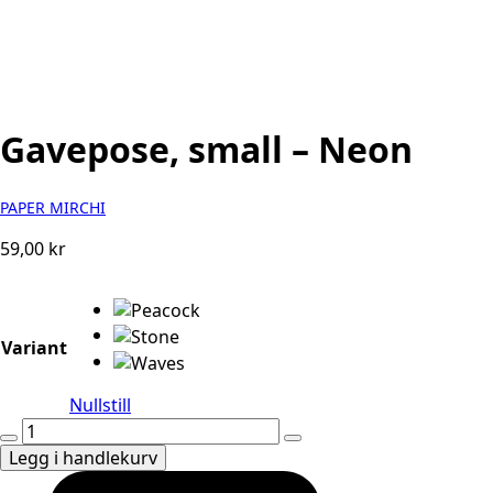
Gavepose, small – Neon
PAPER MIRCHI
59,00
kr
Variant
Nullstill
Gavepose,
small
Legg i handlekurv
-