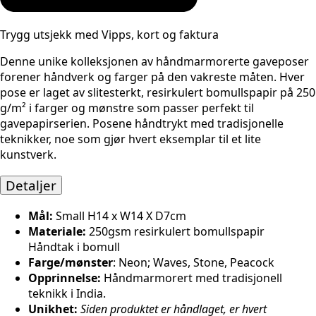
Trygg utsjekk med Vipps, kort og faktura
Denne unike kolleksjonen av håndmarmorerte gaveposer
forener håndverk og farger på den vakreste måten. Hver
pose er laget av slitesterkt, resirkulert bomullspapir på 250
g/m² i farger og mønstre som passer perfekt til
gavepapirserien. Posene håndtrykt med tradisjonelle
teknikker, noe som gjør hvert eksemplar til et lite
kunstverk.
Detaljer
Mål:
Small H14 x W14 X D7cm
Materiale:
250gsm resirkulert bomullspapir
Håndtak i bomull
Farge/mønster
: Neon; Waves, Stone, Peacock
Opprinnelse:
Håndmarmorert med tradisjonell
teknikk i India.
Unikhet:
Siden produktet er håndlaget, er hvert