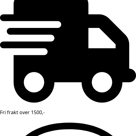
Neon
antall
Fri frakt over 1500,-