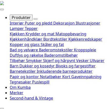
Produkter
Interiør
Puter og pledd
Dekorasjon
Illustrasjoner
Lamper
Tepper
Kjøkken
Krydder og mat
Matoppbevaring
Kjøkkenhåndklær
Bordtekstiler
Kjøkkenredskaper
Kopper og glass
Skåler og fat
Bad og velvære
Baderomstekstiler
Kroppspleie
Duftlys og røkelse
Baderomstilbehør
Tilbehør
Smykker
Skjerf og hårpynt
Vesker
Ullvarer
Barn
Dukker og kosedyr
Bivoks og fargestifter
Barnetekstiler
Inkluderende barneprodukter
Papir og kontor
Notatbøker
Kort
Gaveinnpakning
Tegnesaker
Puslespill
Om Kumba
Merker
Second-hand & Vintage