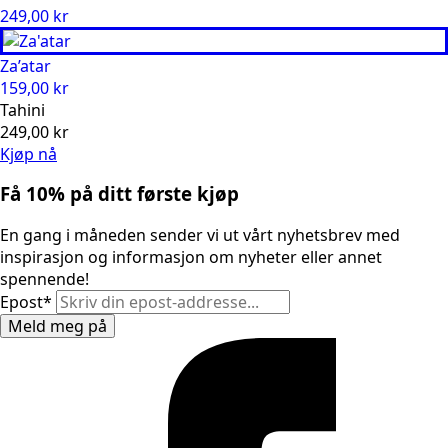
249,00
kr
Za’atar
159,00
kr
Tahini
249,00
kr
Kjøp nå
Få 10% på ditt første kjøp
En gang i måneden sender vi ut vårt nyhetsbrev med
inspirasjon og informasjon om nyheter eller annet
spennende!
Epost
*
Meld meg på