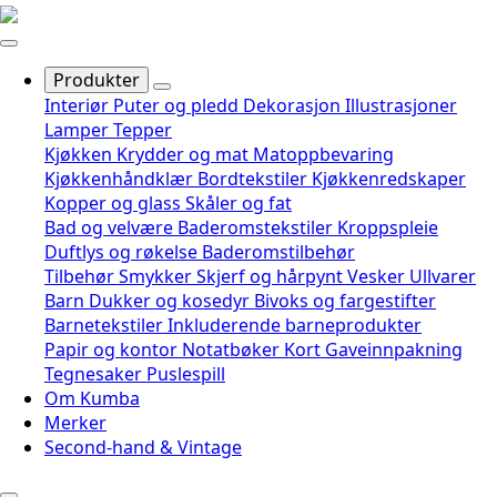
Produkter
Interiør
Puter og pledd
Dekorasjon
Illustrasjoner
Lamper
Tepper
Kjøkken
Krydder og mat
Matoppbevaring
Kjøkkenhåndklær
Bordtekstiler
Kjøkkenredskaper
Kopper og glass
Skåler og fat
Bad og velvære
Baderomstekstiler
Kroppspleie
Duftlys og røkelse
Baderomstilbehør
Tilbehør
Smykker
Skjerf og hårpynt
Vesker
Ullvarer
Barn
Dukker og kosedyr
Bivoks og fargestifter
Barnetekstiler
Inkluderende barneprodukter
Papir og kontor
Notatbøker
Kort
Gaveinnpakning
Tegnesaker
Puslespill
Om Kumba
Merker
Second-hand & Vintage