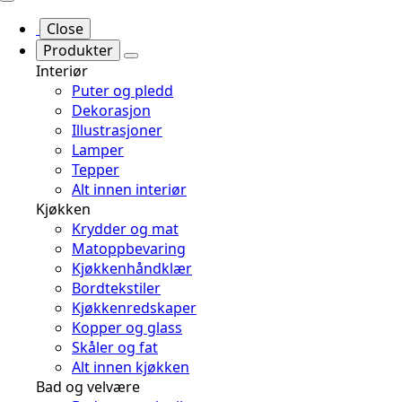
Close
Produkter
Interiør
Puter og pledd
Dekorasjon
Illustrasjoner
Lamper
Tepper
Alt innen interiør
Kjøkken
Krydder og mat
Matoppbevaring
Kjøkkenhåndklær
Bordtekstiler
Kjøkkenredskaper
Kopper og glass
Skåler og fat
Alt innen kjøkken
Bad og velvære