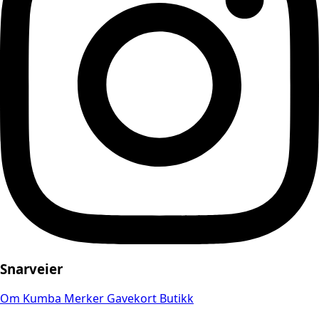
Snarveier
Om Kumba
Merker
Gavekort
Butikk