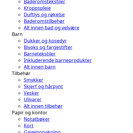
Baderomstekstiler
Kroppspleie
Duftlys og røkelse
Baderomstilbehør
Alt innen bad og velvære
Barn
Dukker og kosedyr
Bivoks og fargestifter
Barnetekstiler
Inkluderende barneprodukter
Alt innen barn
Tilbehør
Smykker
Skjerf og hårpynt
Vesker
Ullvarer
Alt innen tilbehør
Papir og kontor
Notatbøker
Kort
Gaveinnpakning