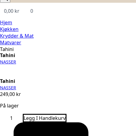
0,00
kr
0
Hjem
Kjøkken
Krydder & Mat
Matvarer
Tahini
Tahini
NASSER
Tahini
NASSER
249,00
kr
På lager
Tahini
Legg I Handlekurv
antall