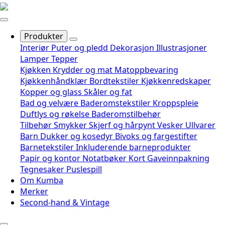
Produkter
Interiør
Puter og pledd
Dekorasjon
Illustrasjoner
Lamper
Tepper
Kjøkken
Krydder og mat
Matoppbevaring
Kjøkkenhåndklær
Bordtekstiler
Kjøkkenredskaper
Kopper og glass
Skåler og fat
Bad og velvære
Baderomstekstiler
Kroppspleie
Duftlys og røkelse
Baderomstilbehør
Tilbehør
Smykker
Skjerf og hårpynt
Vesker
Ullvarer
Barn
Dukker og kosedyr
Bivoks og fargestifter
Barnetekstiler
Inkluderende barneprodukter
Papir og kontor
Notatbøker
Kort
Gaveinnpakning
Tegnesaker
Puslespill
Om Kumba
Merker
Second-hand & Vintage