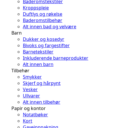
Baderomstekstiler
Kroppspleie
Duftlys og røkelse
Baderomstilbehør
Alt innen bad og velvære
Barn
Dukker og kosedyr
Bivoks og fargestifter
Barnetekstiler
Inkluderende barneprodukter
Alt innen barn
Tilbehør
Smykker
Skjerf og hårpynt
Vesker
Ullvarer
Alt innen tilbehør
Papir og kontor
Notatbøker
Kort
Gaveinnpakning