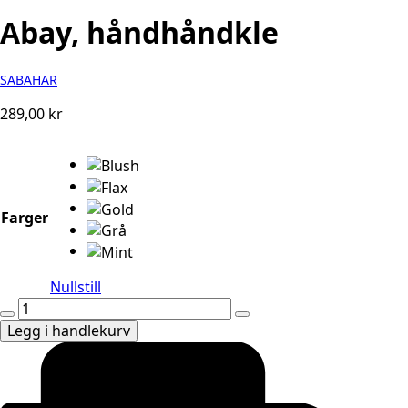
Abay, håndhåndkle
SABAHAR
289,00
kr
Farger
Nullstill
Abay,
håndhåndkle
Legg i handlekurv
antall