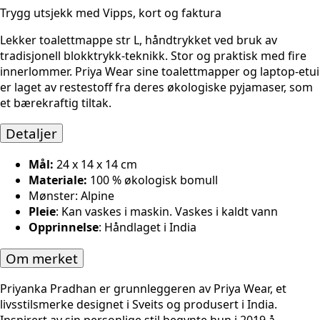
Trygg utsjekk med Vipps, kort og faktura
Lekker toalettmappe str L, håndtrykket ved bruk av
tradisjonell blokktrykk-teknikk. Stor og praktisk med fire
innerlommer. Priya Wear sine toalettmapper og laptop-etui
er laget av restestoff fra deres økologiske pyjamaser, som
et bærekraftig tiltak.
Detaljer
Mål:
24 x 14 x 14 cm
Materiale:
100 % økologisk bomull
Mønster
: Alpine
Pleie
: Kan vaskes i maskin. Vaskes i kaldt vann
Opprinnelse
: Håndlaget i India
Om merket
Priyanka Pradhan er grunnleggeren av Priya Wear, et
livsstilsmerke designet i Sveits og produsert i India.