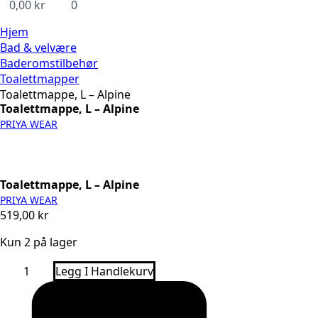
0,00
kr
0
Hjem
Bad & velvære
Baderomstilbehør
Toalettmapper
Toalettmappe, L – Alpine
Toalettmappe, L – Alpine
PRIYA WEAR
Toalettmappe, L – Alpine
PRIYA WEAR
519,00
kr
Kun 2 på lager
Toalettmappe,
Legg I Handlekurv
L
-
Alpine
antall