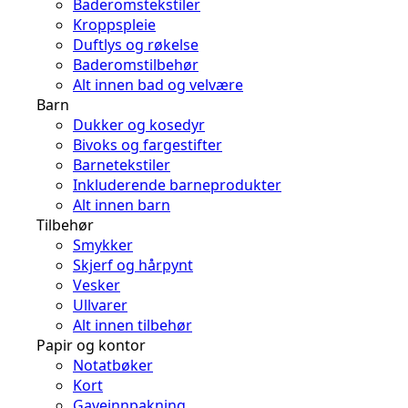
Baderomstekstiler
Kroppspleie
Duftlys og røkelse
Baderomstilbehør
Alt innen bad og velvære
Barn
Dukker og kosedyr
Bivoks og fargestifter
Barnetekstiler
Inkluderende barneprodukter
Alt innen barn
Tilbehør
Smykker
Skjerf og hårpynt
Vesker
Ullvarer
Alt innen tilbehør
Papir og kontor
Notatbøker
Kort
Gaveinnpakning