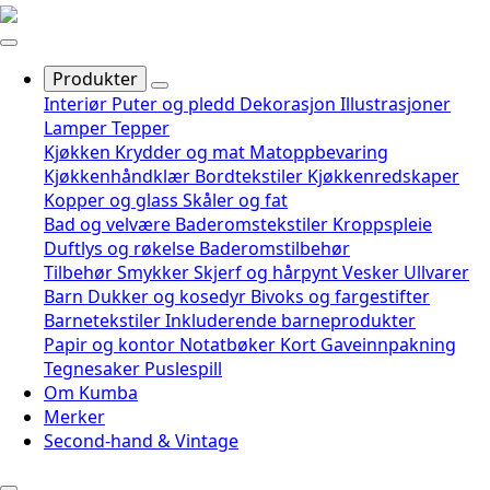
Produkter
Interiør
Puter og pledd
Dekorasjon
Illustrasjoner
Lamper
Tepper
Kjøkken
Krydder og mat
Matoppbevaring
Kjøkkenhåndklær
Bordtekstiler
Kjøkkenredskaper
Kopper og glass
Skåler og fat
Bad og velvære
Baderomstekstiler
Kroppspleie
Duftlys og røkelse
Baderomstilbehør
Tilbehør
Smykker
Skjerf og hårpynt
Vesker
Ullvarer
Barn
Dukker og kosedyr
Bivoks og fargestifter
Barnetekstiler
Inkluderende barneprodukter
Papir og kontor
Notatbøker
Kort
Gaveinnpakning
Tegnesaker
Puslespill
Om Kumba
Merker
Second-hand & Vintage