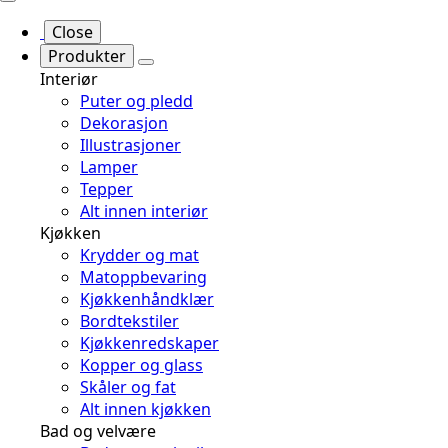
Close
Produkter
Interiør
Puter og pledd
Dekorasjon
Illustrasjoner
Lamper
Tepper
Alt innen interiør
Kjøkken
Krydder og mat
Matoppbevaring
Kjøkkenhåndklær
Bordtekstiler
Kjøkkenredskaper
Kopper og glass
Skåler og fat
Alt innen kjøkken
Bad og velvære