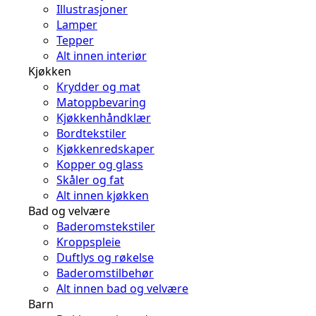
Illustrasjoner
Lamper
Tepper
Alt innen interiør
Kjøkken
Krydder og mat
Matoppbevaring
Kjøkkenhåndklær
Bordtekstiler
Kjøkkenredskaper
Kopper og glass
Skåler og fat
Alt innen kjøkken
Bad og velvære
Baderomstekstiler
Kroppspleie
Duftlys og røkelse
Baderomstilbehør
Alt innen bad og velvære
Barn