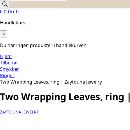
search
0,00
kr
0
Handlekurv
×
Du har ingen produkter i handlekurven.
Hjem
Tilbehør
Smykker
Ringer
Two Wrapping Leaves, ring | Zaytouna Jewelry
Two Wrapping Leaves, ring 
ZAYTOUNA JEWELRY