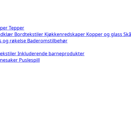
per
Tepper
ndklær
Bordtekstiler
Kjøkkenredskaper
Kopper og glass
Skå
s og røkelse
Baderomstilbehør
ekstiler
Inkluderende barneprodukter
gnesaker
Puslespill