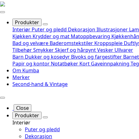
Produkter
Interiør
Puter og pledd
Dekorasjon
Illustrasjoner
Lam
Kjøkken
Krydder og mat
Matoppbevaring
Kjøkkenhå
Bad og velvære
Baderomstekstiler
Kroppspleie
Duftly
Tilbehør
Smykker
Skjerf og hårpynt
Vesker
Ullvarer
Barn
Dukker og kosedyr
Bivoks og fargestifter
Barnet
Papir og kontor
Notatbøker
Kort
Gaveinnpakning
Te
Om Kumba
Merker
Second-hand & Vintage
Close
Produkter
Interiør
Puter og pledd
Dekorasjon