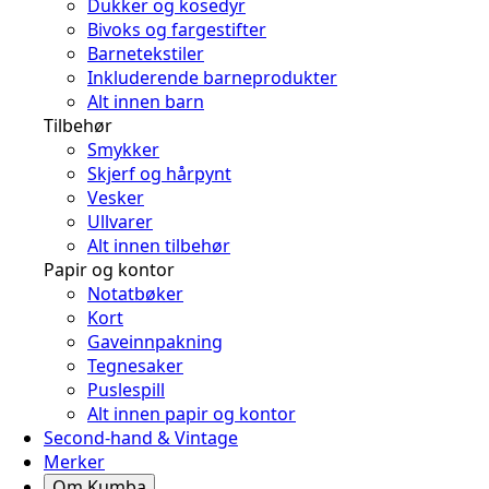
Dukker og kosedyr
Bivoks og fargestifter
Barnetekstiler
Inkluderende barneprodukter
Alt innen barn
Tilbehør
Smykker
Skjerf og hårpynt
Vesker
Ullvarer
Alt innen tilbehør
Papir og kontor
Notatbøker
Kort
Gaveinnpakning
Tegnesaker
Puslespill
Alt innen papir og kontor
Second-hand & Vintage
Merker
Om Kumba