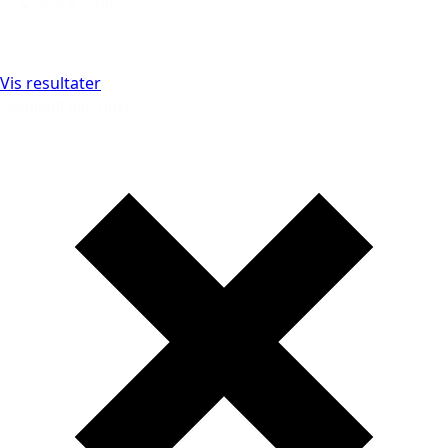
A A K S
(8)
Vis resultater
Nullstill alle filtre