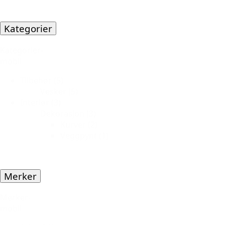
Kategorier
Kategorier-
mobil
Tilbehør
(5)
Vesker
(5)
Interiør
(3)
Dekorasjon
(3)
Kurver
(2)
Veggpynt
(1)
Merker
Merker-
mobil