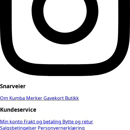
Snarveier
Om Kumba
Merker
Gavekort
Butikk
Kundeservice
Min konto
Frakt og betaling
Bytte og retur
Salgsbetingelser
Personvernerklæring