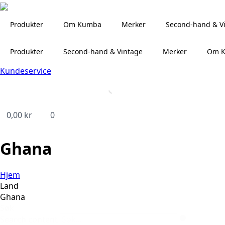
Produkter
Om Kumba
Merker
Second-hand & V
Produkter
Second-hand & Vintage
Merker
Om 
Kundeservice
0,00
kr
0
Ghana
Hjem
Land
Ghana
Søk
Search content