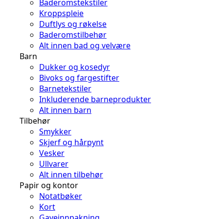
Baderomstekstiler
Kroppspleie
Duftlys og røkelse
Baderomstilbehør
Alt innen bad og velvære
Barn
Dukker og kosedyr
Bivoks og fargestifter
Barnetekstiler
Inkluderende barneprodukter
Alt innen barn
Tilbehør
Smykker
Skjerf og hårpynt
Vesker
Ullvarer
Alt innen tilbehør
Papir og kontor
Notatbøker
Kort
Gaveinnpakning