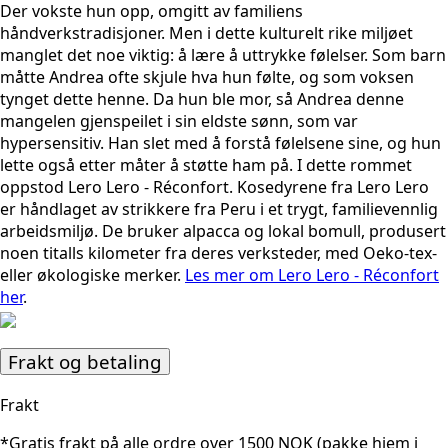
Der vokste hun opp, omgitt av familiens
håndverkstradisjoner. Men i dette kulturelt rike miljøet
manglet det noe viktig: å lære å uttrykke følelser. Som barn
måtte Andrea ofte skjule hva hun følte, og som voksen
tynget dette henne. Da hun ble mor, så Andrea denne
mangelen gjenspeilet i sin eldste sønn, som var
hypersensitiv. Han slet med å forstå følelsene sine, og hun
lette også etter måter å støtte ham på. I dette rommet
oppstod Lero Lero - Réconfort. Kosedyrene fra Lero Lero
er håndlaget av strikkere fra Peru i et trygt, familievennlig
arbeidsmiljø. De bruker alpacca og lokal bomull, produsert
noen titalls kilometer fra deres verksteder, med Oeko-tex-
eller økologiske merker.
Les mer om Lero Lero - Réconfort
her
.
Frakt og betaling
Frakt
*Gratis frakt på alle ordre over 1500 NOK (pakke hjem i