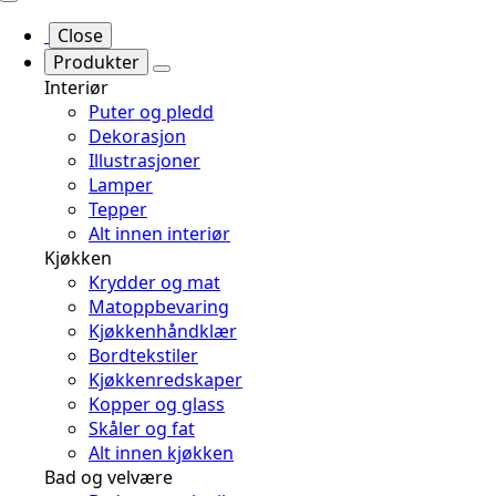
Close
Produkter
Interiør
Puter og pledd
Dekorasjon
Illustrasjoner
Lamper
Tepper
Alt innen interiør
Kjøkken
Krydder og mat
Matoppbevaring
Kjøkkenhåndklær
Bordtekstiler
Kjøkkenredskaper
Kopper og glass
Skåler og fat
Alt innen kjøkken
Bad og velvære