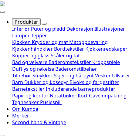
Produkter
Interiør
Puter og pledd
Dekorasjon
Illustrasjoner
Lamper
Tepper
Kjøkken
Krydder og mat
Matoppbevaring
Kjøkkenhåndklær
Bordtekstiler
Kjøkkenredskaper
Kopper og glass
Skåler og fat
Bad og velvære
Baderomstekstiler
Kroppspleie
Duftlys og røkelse
Baderomstilbehør
Tilbehør
Smykker
Skjerf og hårpynt
Vesker
Ullvarer
Barn
Dukker og kosedyr
Bivoks og fargestifter
Barnetekstiler
Inkluderende barneprodukter
Papir og kontor
Notatbøker
Kort
Gaveinnpakning
Tegnesaker
Puslespill
Om Kumba
Merker
Second-hand & Vintage