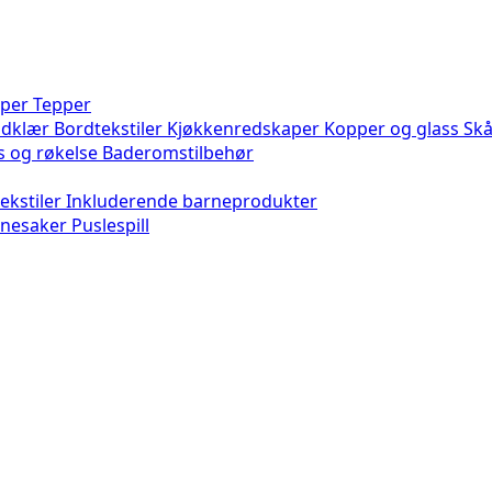
per
Tepper
ndklær
Bordtekstiler
Kjøkkenredskaper
Kopper og glass
Skå
s og røkelse
Baderomstilbehør
ekstiler
Inkluderende barneprodukter
gnesaker
Puslespill