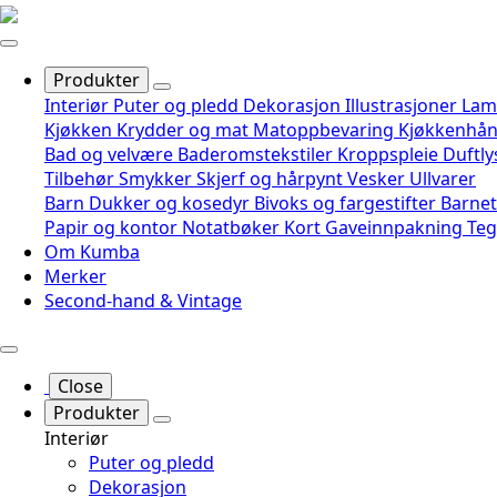
Produkter
Interiør
Puter og pledd
Dekorasjon
Illustrasjoner
Lam
Kjøkken
Krydder og mat
Matoppbevaring
Kjøkkenhå
Bad og velvære
Baderomstekstiler
Kroppspleie
Duftly
Tilbehør
Smykker
Skjerf og hårpynt
Vesker
Ullvarer
Barn
Dukker og kosedyr
Bivoks og fargestifter
Barnet
Papir og kontor
Notatbøker
Kort
Gaveinnpakning
Te
Om Kumba
Merker
Second-hand & Vintage
Close
Produkter
Interiør
Puter og pledd
Dekorasjon