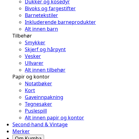
Dukker og kosedyr
Bivoks og fargestifter
Barnetekstiler
Inkluderende barneprodukter
Alt innen barn
Tilbehør
Smykker
Skjerf og hårpynt
Vesker
Ullvarer
Alt innen tilbehør
Papir og kontor
Notatbøker
Kort
Gaveinnpakning
Tegnesaker
Puslespill
Alt innen papir og kontor
Second-hand & Vintage
Merker
Om Kumba