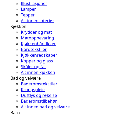
Illustrasjoner
Lamper
Tepper
Alt innen interiør
Kjøkken
Krydder og mat
Matoppbevaring
Kjøkkenhåndklær
Bordtekstiler
Kjøkkenredskaper
Kopper og glass
Skåler og fat
Alt innen kjøkken
Bad og velvære
Baderomstekstiler
Kroppspleie
Duftlys og røkelse
Baderomstilbehør
Alt innen bad og velvære
Barn