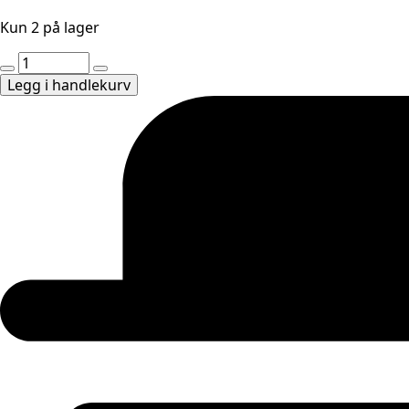
Kun 2 på lager
The
Phoenix
Legg i handlekurv
-
halskjede
|
SLETATE
antall