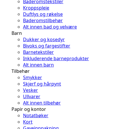
Baderomstekstiler
Kroppspleie
Duftlys og røkelse
Baderomstilbehør
Alt innen bad og velvære
Barn
Dukker og kosedyr
Bivoks og fargestifter
Barnetekstiler
Inkluderende barneprodukter
Alt innen barn
Tilbehør
Smykker
Skjerf og hårpynt
Vesker
Ullvarer
Alt innen tilbehør
Papir og kontor
Notatbøker
Kort
Gaveinnpakning