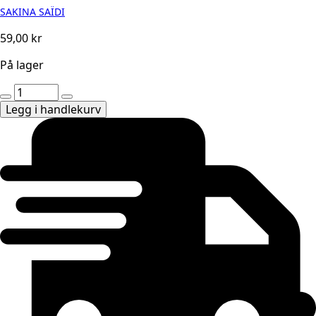
SAKINA SAÏDI
59,00
kr
På lager
New
Baby
Legg i handlekurv
Leaf
antall