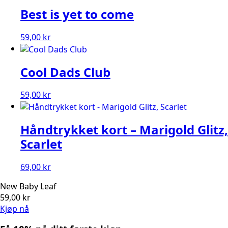
Best is yet to come
59,00
kr
Cool Dads Club
59,00
kr
Håndtrykket kort – Marigold Glitz,
Scarlet
69,00
kr
New Baby Leaf
59,00
kr
Kjøp nå