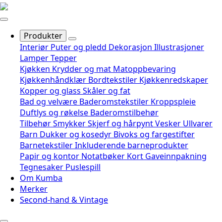
Produkter
Interiør
Puter og pledd
Dekorasjon
Illustrasjoner
Lamper
Tepper
Kjøkken
Krydder og mat
Matoppbevaring
Kjøkkenhåndklær
Bordtekstiler
Kjøkkenredskaper
Kopper og glass
Skåler og fat
Bad og velvære
Baderomstekstiler
Kroppspleie
Duftlys og røkelse
Baderomstilbehør
Tilbehør
Smykker
Skjerf og hårpynt
Vesker
Ullvarer
Barn
Dukker og kosedyr
Bivoks og fargestifter
Barnetekstiler
Inkluderende barneprodukter
Papir og kontor
Notatbøker
Kort
Gaveinnpakning
Tegnesaker
Puslespill
Om Kumba
Merker
Second-hand & Vintage