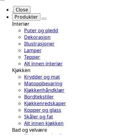
Close
Produkter
Interiør
Puter og pledd
Dekorasjon
Illustrasjoner
Lamper
Tepper
Alt innen interiør
Kjøkken
Krydder og mat
Matoppbevaring
Kjøkkenhåndklær
Bordtekstiler
Kjøkkenredskaper
Kopper og glass
Skåler og fat
Alt innen kjøkken
Bad og velvære