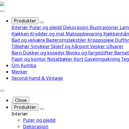
Produkter
Interiør
Puter og pledd
Dekorasjon
Illustrasjoner
Lam
Kjøkken
Krydder og mat
Matoppbevaring
Kjøkkenhå
Bad og velvære
Baderomstekstiler
Kroppspleie
Duftly
Tilbehør
Smykker
Skjerf og hårpynt
Vesker
Ullvarer
Barn
Dukker og kosedyr
Bivoks og fargestifter
Barnet
Papir og kontor
Notatbøker
Kort
Gaveinnpakning
Te
Om Kumba
Merker
Second-hand & Vintage
Close
Produkter
Interiør
Puter og pledd
Dekorasjon