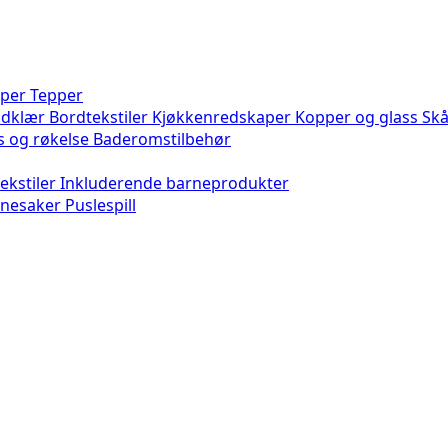
per
Tepper
ndklær
Bordtekstiler
Kjøkkenredskaper
Kopper og glass
Skå
s og røkelse
Baderomstilbehør
ekstiler
Inkluderende barneprodukter
gnesaker
Puslespill