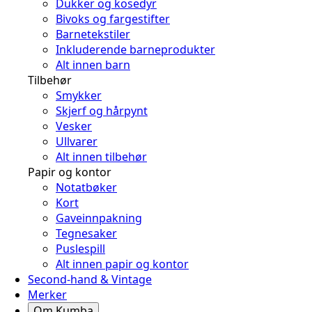
Dukker og kosedyr
Bivoks og fargestifter
Barnetekstiler
Inkluderende barneprodukter
Alt innen barn
Tilbehør
Smykker
Skjerf og hårpynt
Vesker
Ullvarer
Alt innen tilbehør
Papir og kontor
Notatbøker
Kort
Gaveinnpakning
Tegnesaker
Puslespill
Alt innen papir og kontor
Second-hand & Vintage
Merker
Om Kumba