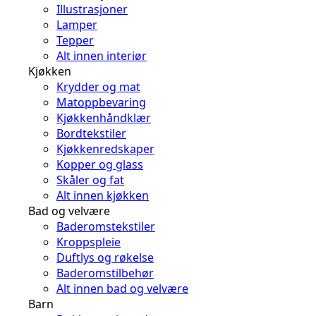
Illustrasjoner
Lamper
Tepper
Alt innen interiør
Kjøkken
Krydder og mat
Matoppbevaring
Kjøkkenhåndklær
Bordtekstiler
Kjøkkenredskaper
Kopper og glass
Skåler og fat
Alt innen kjøkken
Bad og velvære
Baderomstekstiler
Kroppspleie
Duftlys og røkelse
Baderomstilbehør
Alt innen bad og velvære
Barn