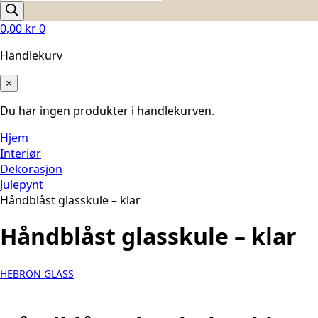
search
0,00
kr
0
Handlekurv
×
Du har ingen produkter i handlekurven.
Hjem
Interiør
Dekorasjon
Julepynt
Håndblåst glasskule – klar
Håndblåst glasskule – klar
HEBRON GLASS