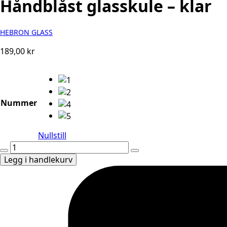
Håndblåst glasskule – klar
HEBRON GLASS
189,00
kr
Nummer
Nullstill
Håndblåst
glasskule
Legg i handlekurv
-
klar
antall