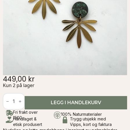
449,00
kr
Kun 2 på lager
Gold
Fan
LEGG I HANDLEKURV
Palm
Leaf,
Fri frakt over
Statement
100% Naturmaterialer
1500,-
Drop,
Håndlaget &
Trygg utsjekk med
ørepynt
etisk produsert
Vipps, kort og faktura
|