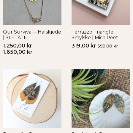
Our Survival – Halskjede
Terrazzo Triangle,
| SLETATE
Smykke | Mica Peet
1.250,00
kr
–
319,00
kr
399,00
kr
Opprinnelig
Nåværende
Prisområde:
1.650,00
kr
pris
pris
1.250,00 kr
var:
er:
til
399,00 kr.
319,00 kr.
1.650,00 kr