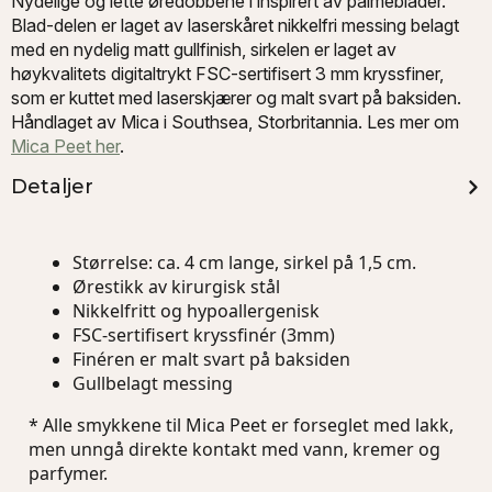
Nydelige og lette øredobbene i inspirert av palmeblader.
Mica
Blad-delen er laget av laserskåret nikkelfri messing belagt
Peet
antall
med en nydelig matt gullfinish, sirkelen er laget av
høykvalitets digitaltrykt FSC-sertifisert 3 mm kryssfiner,
som er kuttet med laserskjærer og malt svart på baksiden.
Håndlaget av Mica i Southsea, Storbritannia. Les mer om
Mica Peet her
.
Detaljer
Størrelse: ca. 4 cm lange, sirkel på 1,5 cm.
Ørestikk av kirurgisk stål
Nikkelfritt og hypoallergenisk
FSC-sertifisert kryssfinér (3mm)
Finéren er malt svart på baksiden
Gullbelagt messing
* Alle smykkene til Mica Peet er forseglet med lakk,
men unngå direkte kontakt med vann, kremer og
parfymer.