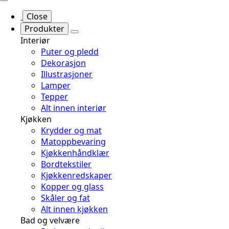
Close
Produkter
Interiør
Puter og pledd
Dekorasjon
Illustrasjoner
Lamper
Tepper
Alt innen interiør
Kjøkken
Krydder og mat
Matoppbevaring
Kjøkkenhåndklær
Bordtekstiler
Kjøkkenredskaper
Kopper og glass
Skåler og fat
Alt innen kjøkken
Bad og velvære