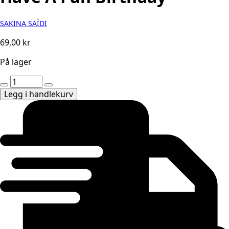
SAKINA SAÏDI
69,00
kr
På lager
Have
A
Legg i handlekurv
Fun
Birthday
antall