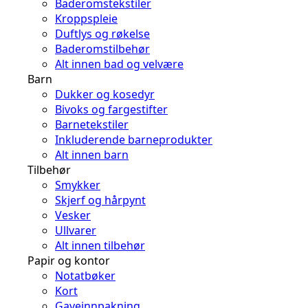
Baderomstekstiler
Kroppspleie
Duftlys og røkelse
Baderomstilbehør
Alt innen bad og velvære
Barn
Dukker og kosedyr
Bivoks og fargestifter
Barnetekstiler
Inkluderende barneprodukter
Alt innen barn
Tilbehør
Smykker
Skjerf og hårpynt
Vesker
Ullvarer
Alt innen tilbehør
Papir og kontor
Notatbøker
Kort
Gaveinnpakning