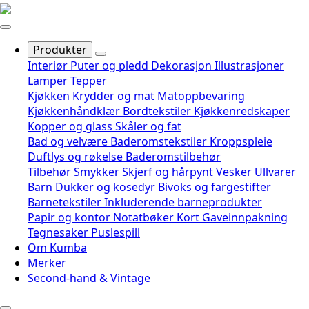
Produkter
Interiør
Puter og pledd
Dekorasjon
Illustrasjoner
Lamper
Tepper
Kjøkken
Krydder og mat
Matoppbevaring
Kjøkkenhåndklær
Bordtekstiler
Kjøkkenredskaper
Kopper og glass
Skåler og fat
Bad og velvære
Baderomstekstiler
Kroppspleie
Duftlys og røkelse
Baderomstilbehør
Tilbehør
Smykker
Skjerf og hårpynt
Vesker
Ullvarer
Barn
Dukker og kosedyr
Bivoks og fargestifter
Barnetekstiler
Inkluderende barneprodukter
Papir og kontor
Notatbøker
Kort
Gaveinnpakning
Tegnesaker
Puslespill
Om Kumba
Merker
Second-hand & Vintage