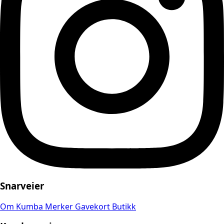
Snarveier
Om Kumba
Merker
Gavekort
Butikk