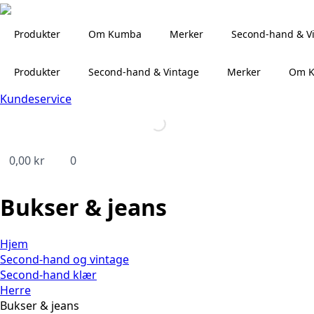
Produkter
Om Kumba
Merker
Second-hand & V
Produkter
Second-hand & Vintage
Merker
Om 
Kundeservice
0,00
kr
0
Bukser & jeans
Hjem
Second-hand og vintage
Second-hand klær
Herre
Bukser & jeans