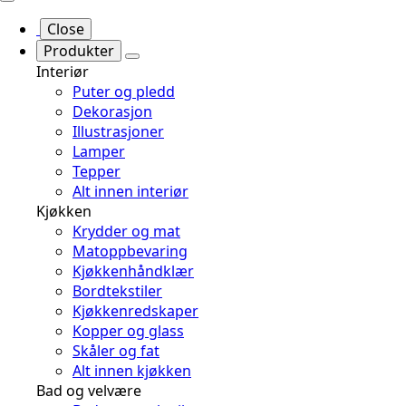
Close
Produkter
Interiør
Puter og pledd
Dekorasjon
Illustrasjoner
Lamper
Tepper
Alt innen interiør
Kjøkken
Krydder og mat
Matoppbevaring
Kjøkkenhåndklær
Bordtekstiler
Kjøkkenredskaper
Kopper og glass
Skåler og fat
Alt innen kjøkken
Bad og velvære