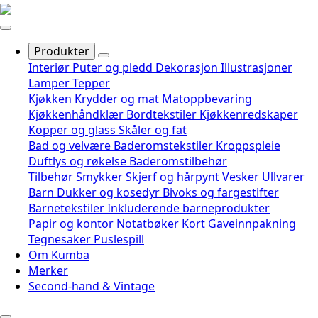
Produkter
Interiør
Puter og pledd
Dekorasjon
Illustrasjoner
Lamper
Tepper
Kjøkken
Krydder og mat
Matoppbevaring
Kjøkkenhåndklær
Bordtekstiler
Kjøkkenredskaper
Kopper og glass
Skåler og fat
Bad og velvære
Baderomstekstiler
Kroppspleie
Duftlys og røkelse
Baderomstilbehør
Tilbehør
Smykker
Skjerf og hårpynt
Vesker
Ullvarer
Barn
Dukker og kosedyr
Bivoks og fargestifter
Barnetekstiler
Inkluderende barneprodukter
Papir og kontor
Notatbøker
Kort
Gaveinnpakning
Tegnesaker
Puslespill
Om Kumba
Merker
Second-hand & Vintage