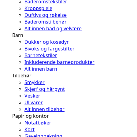
Baderomstekstiler
Kroppspleie
Duftlys og røkelse
Baderomstilbehør
Alt innen bad og velvære
Barn
Dukker og kosedyr
Bivoks og fargestifter
Barnetekstiler
Inkluderende barneprodukter
Alt innen barn
Tilbehør
Smykker
Skjerf og hårpynt
Vesker
Ullvarer
Alt innen tilbehør
Papir og kontor
Notatbøker
Kort
Gaveinnpakning