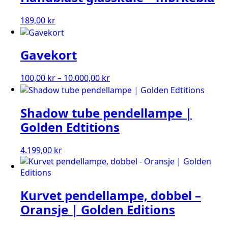
189,00
kr
Gavekort
Prisområde:
100,00
kr
–
10.000,00
kr
100,00 kr
til
Shadow tube pendellampe |
10.000,00 kr
Golden Edtitions
4.199,00
kr
Kurvet pendellampe, dobbel –
Oransje | Golden Editions