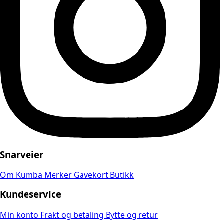
Snarveier
Om Kumba
Merker
Gavekort
Butikk
Kundeservice
Min konto
Frakt og betaling
Bytte og retur