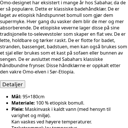
Omo-designet har eksistert i mange år hos Sabahar, da de
er så populære. Dette er klassiske badehåndklær. De er
laget av etiopisk håndspunnet bomull som gjør dem
supermyke. Hver gang du vasker dem blir de mer og mer
absorberende. De etiopiske veverne lager disse på sine
tradisjonelle to-selevevstoler som skaper en flat vev. De er
lette, holdbare og tørker raskt. De er flotte for badet,
stranden, bassenget, badstuen, men kan også brukes som
et sjal eller brukes som et kast på sofaen eller bunnen av
sengen. De er avsluttet med Sabahars klassiske
håndbundne frynser. Disse håndklærne er oppkalt etter
den vakre Omo-elven i Sør-Etiopia.
Detaljer
Mål:
95×180cm
Materiale:
100 % etiopisk bomull.
Pleie:
Maskinvask i kaldt vann (med hensyn til
varighet og miljø).
Kan vaskes ved høyere temperaturer.
Tørketrommel: lav temperatur.