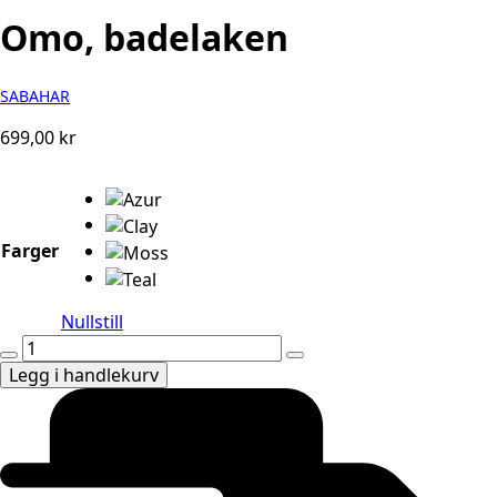
Omo, badelaken
SABAHAR
699,00
kr
Farger
Nullstill
Omo,
badelaken
Legg i handlekurv
antall